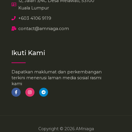
12, Jalan 3/4C Desa Melawati, 53100
Kuala Lumpur
+603 4106 9119
contact@amniaga.com
Ikuti Kami
Dapatkan maklumat dan perkembangan
terkini menerusi laman media sosial rasmi
kami
F
I
T
a
n
e
c
s
l
e
t
e
b
a
g
o
g
r
o
r
a
k
a
m
-
m
f
Copyright © 2026 AMniaga