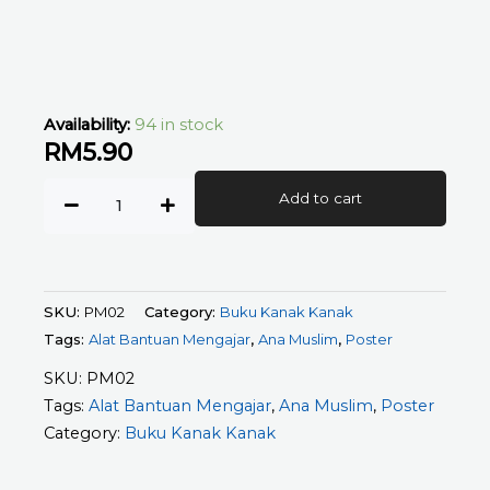
Availability:
94 in stock
RM
5.90
POSTER
Add to cart
MEMBACA
-
ALIF
BA
SKU:
PM02
Category:
Buku Kanak Kanak
TA
Tags:
Alat Bantuan Mengajar
,
Ana Muslim
,
Poster
PERTAMAKU
quantity
SKU:
PM02
Tags:
Alat Bantuan Mengajar
,
Ana Muslim
,
Poster
Category:
Buku Kanak Kanak