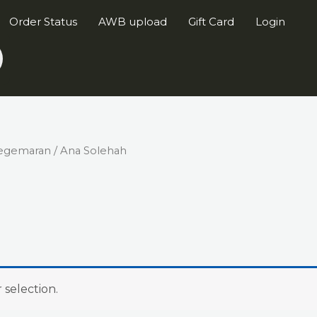
Order Status
AWB upload
Gift Card
Login
Kegemaran
/ Ana Solehah
h
selection.