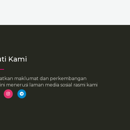
uti Kami
atkan maklumat dan perkembangan
ini menerusi laman media sosial rasmi kami
I
T
n
e
s
l
t
e
a
g
g
r
r
a
a
m
m