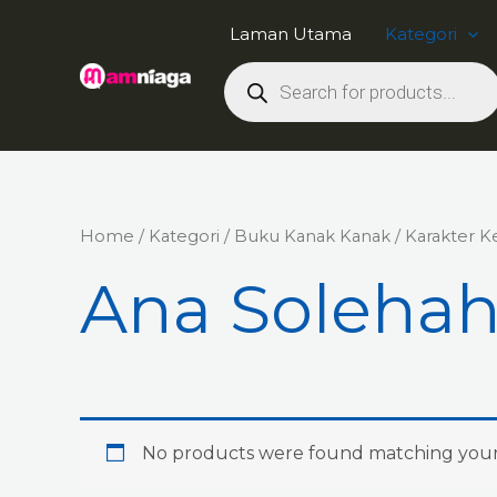
Skip
Laman Utama
Kategori
to
Products
content
search
Home
/
Kategori
/
Buku Kanak Kanak
/
Karakter 
Ana Soleha
No products were found matching your 