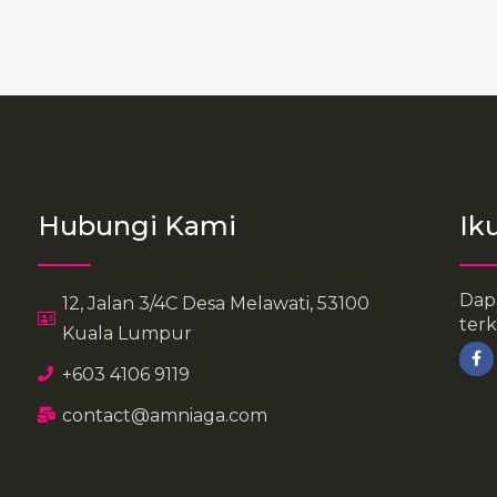
Hubungi Kami
Ik
Dap
12, Jalan 3/4C Desa Melawati, 53100
terk
Kuala Lumpur
F
a
+603 4106 9119
c
e
b
contact@amniaga.com
o
o
k
-
f