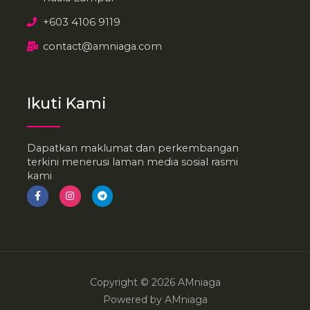
+603 4106 9119
contact@amniaga.com
Ikuti Kami
Dapatkan maklumat dan perkembangan
terkini menerusi laman media sosial rasmi
kami
F
I
T
a
n
e
c
s
l
e
t
e
b
a
g
o
g
r
o
r
a
k
a
m
-
m
f
Copyright © 2026 AMniaga
Powered by AMniaga