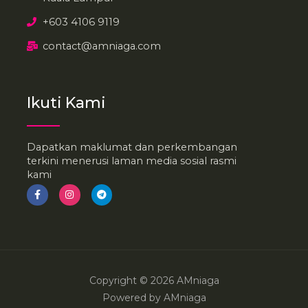
+603 4106 9119
contact@amniaga.com
Ikuti Kami
Dapatkan maklumat dan perkembangan
terkini menerusi laman media sosial rasmi
kami
F
I
T
a
n
e
c
s
l
e
t
e
b
a
g
o
g
r
o
r
a
k
a
m
-
m
f
Copyright © 2026 AMniaga
Powered by AMniaga