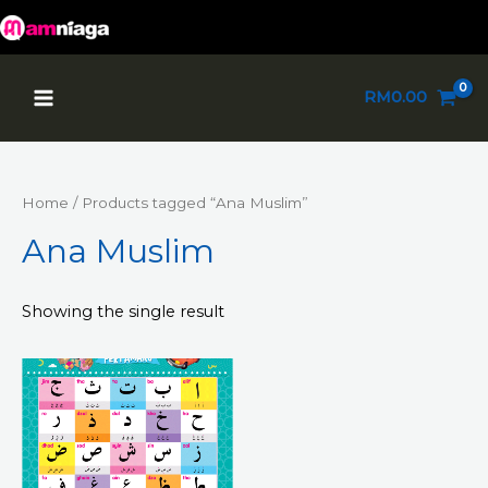
Skip
to
content
Main
RM
0.00
Menu
Home
/ Products tagged “Ana Muslim”
Ana Muslim
Showing the single result