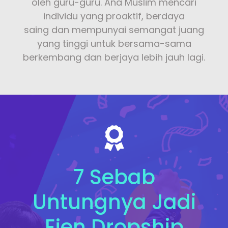
oleh guru-guru. Ana Muslim mencari
individu yang proaktif, berdaya
saing
dan mempunyai semangat juang
yang tinggi untuk bersama-sama
berkembang dan berjaya lebih jauh lagi.
7 Sebab
Untungnya Jadi
Ejen Dropship