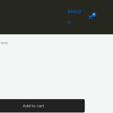
RM
0.0
0
test
Add to cart