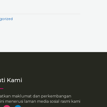
gorized
uti Kami
atkan maklumat dan perkembangan
ini menerusi laman media sosial rasmi kami
I
T