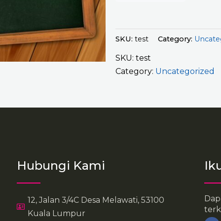
SKU:
test
Category:
Uncate
SKU:
test
Category:
Uncategorized
Hubungi Kami
Ik
Dap
12, Jalan 3/4C Desa Melawati, 53100
terk
Kuala Lumpur
F