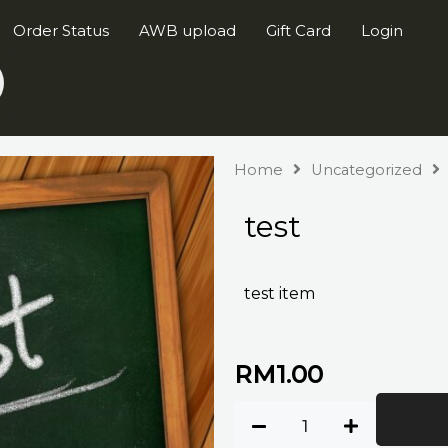
Order Status
AWB upload
Gift Card
Login
Home
Uncategorized
test
test item
RM
1.00
test
quantity