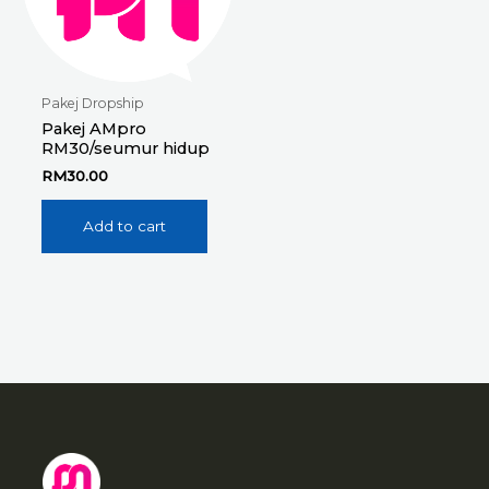
Pakej Dropship
Pakej AMpro
RM30/seumur hidup
RM
30.00
Add to cart