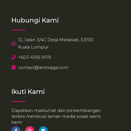
Hubungi Kami
12, Jalan 3/4C Desa Melawati, 53100
Kuala Lumpur
+603 4106 9119
contact@amniaga.com
Ikuti Kami
Dapatkan maklumat dan perkembangan
terkini menerusi laman media sosial rasmi
kami
F
I
T