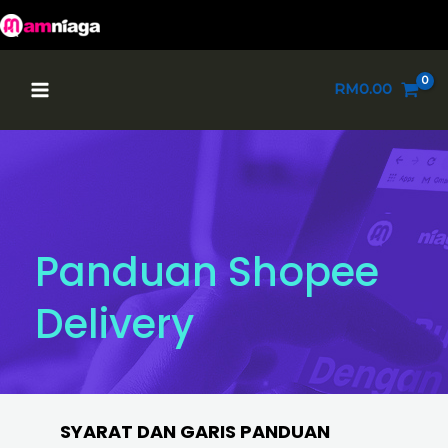
Skip
to
content
Main
RM
0.00
Menu
Panduan Shopee
Delivery
SYARAT DAN GARIS PANDUAN