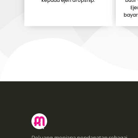
kepada ejen dropship.
butir
Ej
bayar
Peluang menjana pendapatan sebagai