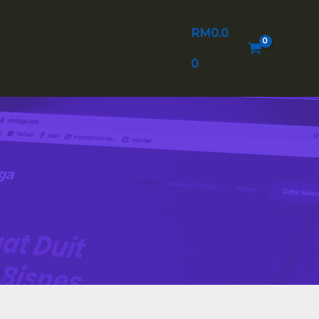
RM
0.0
0