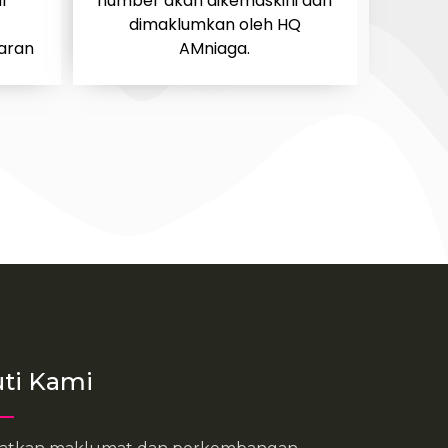
ar
number akan dikemaskini dan
dimaklumkan oleh HQ
aran
AMniaga.
uti Kami