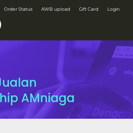
Order Status
AWB upload
Gift Card
Login
 Jualan
ship AMniaga