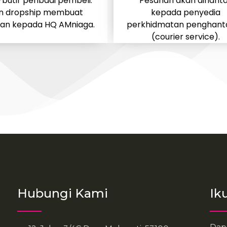
-butir peribadi pembeli.
Pesanan akan dihant
en dropship membuat
kepada penyedia
an kepada HQ AMniaga.
perkhidmatan penghant
(courier service).
Hubungi Kami
Ik