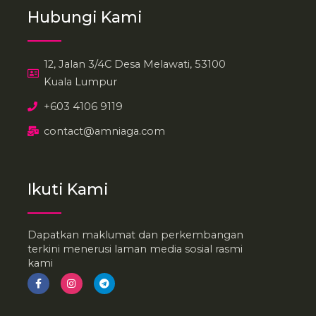
Hubungi Kami
12, Jalan 3/4C Desa Melawati, 53100
Kuala Lumpur
+603 4106 9119
contact@amniaga.com
Ikuti Kami
Dapatkan maklumat dan perkembangan
terkini menerusi laman media sosial rasmi
kami
F
I
T
a
n
e
c
s
l
e
t
e