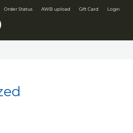
Order Status
AWB upload
Gift Card
Login
zed