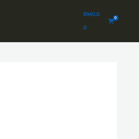
RM
0.0
0