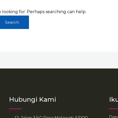
e looking for. Perhaps searching can help.
Hubungi Kami
Ik
Dap
12, Jalan 3/4C Desa Melawati, 53100